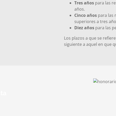
Tres años
para las r
años.
Cinco años
para las 
superiores a tres año
Diez años
para las p
Los plazos a que se refier
siguiente a aquel en que q
sta