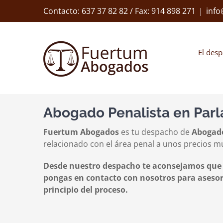
Skip
Contacto: 637 37 82 82 / Fax: 914 898 271
|
inf
to
content
El des
Abogado Penalista en Parl
Fuertum Abogados
es tu despacho de
Abogado
relacionado con el área penal a unos precios m
Desde nuestro despacho te aconsejamos que si 
pongas en contacto con nosotros para asesor
principio del proceso.